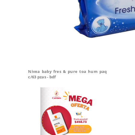
Nivea baby fres & pure toa hum paq
c/63 pzas - bdf