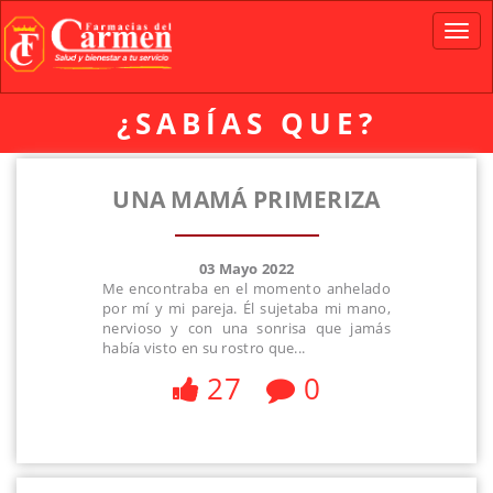
Pasar
al
Toggl
contenido
navig
principal
¿SABÍAS QUE?
UNA MAMÁ PRIMERIZA
03 Mayo 2022
Me encontraba en el momento anhelado
por mí y mi pareja. Él sujetaba mi mano,
nervioso y con una sonrisa que jamás
había visto en su rostro que...
27
0